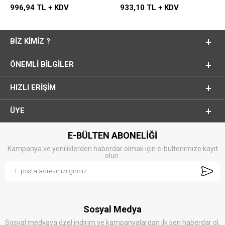
996,94 TL + KDV
933,10 TL + KDV
BIZ KIMIZ ?
ÖNEMLI BILGILER
HIZLI ERIŞIM
ÜYE
E-BÜLTEN ABONELİĞİ
Kampanya ve yeniliklerden haberdar olmak için e-bültenimize kayıt
olun.
Sosyal Medya
Sosyal medyaya özel indirim ve kampanyalardan ilk sen haberdar ol,