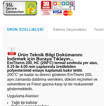
ÜRÜN ÖZELLIKLERI
Ödeme Seçenekleri
Teslim
Ürün Teknik Bilgi Dokümanını
İndirmek için Buraya Tıklayın...
EmTherm 200, HC (200°C) termal sınıfında yer alan,
0.15 ile 4.00 mm çaplarında üretilebilen
polyesterimid emaye kaplamalı bakır teldir.
200°C’ ye kadar ısı direnci gösteren EmTherm 200,
aynı zamanda daldırma vernikleri, döküm reçineleri ve
solventlere ve Freon gazına karşı iyi bir mukavemet
göstermektedir..
Whatsapp
Uygulama Alanları:
Yağlı tip trafolar