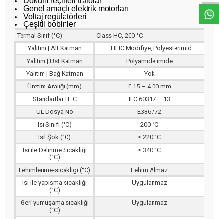
Döküm reçineli trafolar
Genel amaçlı elektrik motorları
Voltaj regülatörleri
Çeşitli bobinler
Termal Sınıf (°C)
Class HC, 200 °C
Yalıtım | Alt Katman
THEIC Modifiye, Polyesterimid
Yalıtım | Üst Katman
Polyamide imide
Yalıtım | Bağ Katman
Yok
Üretim Aralığı (mm)
0.15 – 4.00 mm
Standartlar I.E.C
IEC 60317 – 13
UL Dosya No
E336772
Isı Sınıfı (°C)
200 °C
Isıl Şok (°C)
≥ 220 °C
Isı ile Delinme Sıcaklığı
≥ 340 °C
(°C)
Lehimlenme-sicakligi (°C)
Lehim Almaz
Isı ile yapışma sıcaklığı
Uygulanmaz
(°C)
Geri yumuşama sıcaklığı
Uygulanmaz
(°C)