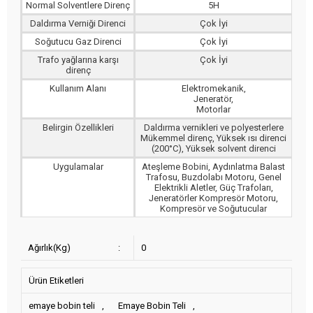
Normal Solventlere Direnç
5H
Daldırma Verniği Direnci
Çok İyi
Soğutucu Gaz Direnci
Çok İyi
Trafo yağlarına karşı
Çok İyi
direnç
Kullanım Alanı
Elektromekanik,
Jeneratör,
Motorlar
Belirgin Özellikleri
Daldırma vernikleri ve polyesterlere
Mükemmel direnç, Yüksek ısı direnci
(200°C), Yüksek solvent direnci
Uygulamalar
Ateşleme Bobini, Aydınlatma Balast
Trafosu, Buzdolabı Motoru, Genel
Elektrikli Aletler, Güç Trafoları,
Jeneratörler Kompresör Motoru,
Kompresör ve Soğutucular
Ağırlık(Kg)
:
0
Ürün Etiketleri
emaye bobin teli
,
Emaye Bobin Teli
,