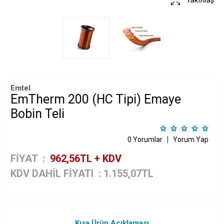
Yakınlaş
Emtel
EmTherm 200 (HC Tipi) Emaye
Bobin Teli
0 Yorumlar
Yorum Yap
FİYAT :
962,56
TL + KDV
KDV DAHİL FİYATI
:
1.155,07
TL
Kısa Ürün Açıklaması