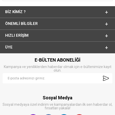
BIZ KIMIZ ?
ÖNEMLI BILGILER
HIZLI ERIŞIM
ÜYE
E-BÜLTEN ABONELİĞİ
Kampanya ve yeniliklerden haberdar olmak için e-bültenimize kayıt
olun.
Sosyal Medya
Sosyal medyaya özel indirim ve kampanyalardan ilk sen haberdar ol,
fırsatları yakala!