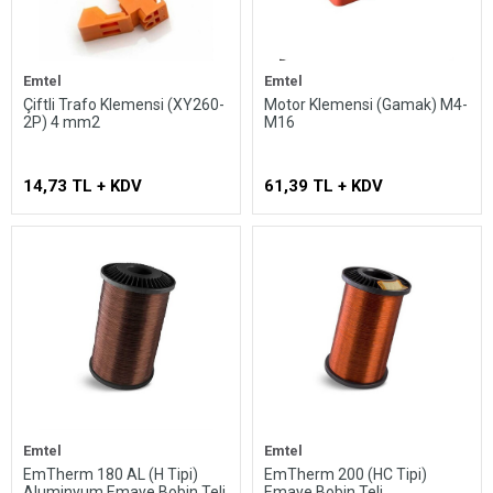
Emtel
Emtel
Çiftli Trafo Klemensi (XY260-
Motor Klemensi (Gamak) M4-
2P) 4 mm2
M16
14,73 TL + KDV
61,39 TL + KDV
Emtel
Emtel
EmTherm 180 AL (H Tipi)
EmTherm 200 (HC Tipi)
Aluminyum Emaye Bobin Teli
Emaye Bobin Teli