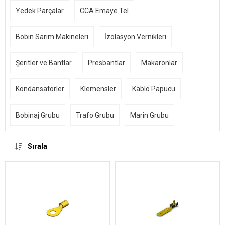
Yedek Parçalar
CCA Emaye Tel
Bobin Sarım Makineleri
İzolasyon Vernikleri
Şeritler ve Bantlar
Presbantlar
Makaronlar
Kondansatörler
Klemensler
Kablo Papucu
Bobinaj Grubu
Trafo Grubu
Marin Grubu
Sırala