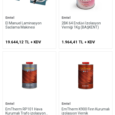
Emtel
Emtel
EI Manuel Laminasyon
2BK 64 Endüvi İzolasyon
Saclama Makinesi
Verniği 1Kg (BAŞKENT)
19.644,12 TL + KDV
1.964,41 TL + KDV
Emtel
Emtel
EmTherm RP101 Hava
EmTherm K900 Fırın Kurumalı
Kurumalı Trafo izolasyon
izolasyon Vernik