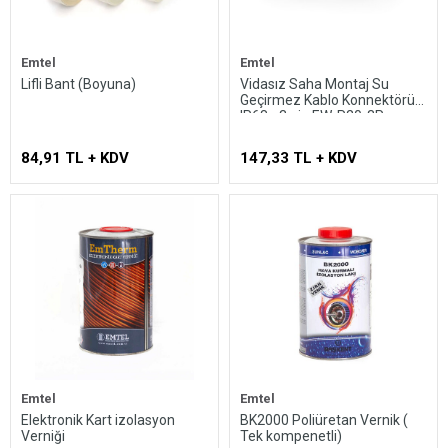
Emtel
Emtel
Lifli Bant (Boyuna)
Vidasız Saha Montaj Su
Geçirmez Kablo Konnektörü
IP68 - 3 pin EW-P20-3P
84,91 TL + KDV
147,33 TL + KDV
Emtel
Emtel
Elektronik Kart izolasyon
BK2000 Poliüretan Vernik (
Verniği
Tek kompenetli)