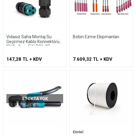
Vidasız Saha Montaj Su
Bobin Ezme Ekipmanları
Geçirmez Kablo Konnektörü
IP68 - 2 pin EW-P20-2P
147,28 TL + KDV
7.609,32 TL + KDV
STOKTA YOK
Emtel