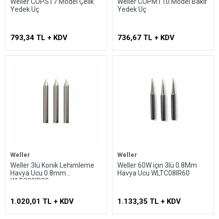
Weller COPST7 Model Çelik
Weller COPMT10 Model Bakır
Yedek Uç
Yedek Uç
793,34 TL + KDV
736,67 TL + KDV
Weller
Weller
Weller 3lü Konik Lehimleme
Weller 60W için 3lü 0.8Mm
Havya Ucu 0.8mm
Havya Ucu WLTC08IR60
WLTC08IR30
1.020,01 TL + KDV
1.133,35 TL + KDV