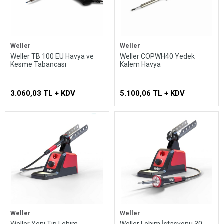
Weller
Weller
Weller TB 100 EU Havya ve
Weller COPWH40 Yedek
Kesme Tabancası
Kalem Havya
3.060,03 TL + KDV
5.100,06 TL + KDV
Weller
Weller
Weller Yeni Tip Lehim
Weller Lehim İstasyonu 30