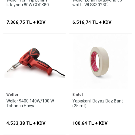
İstayonu 80W COPK80
watt - WLSK3023C
7.366,75 TL + KDV
6.516,74 TL + KDV
Weller
Emtel
Weller 9400 140W/100 W.
Yapışkanlı Beyaz Bez Bant
Tabanca Havya
(25 mt)
4.533,38 TL + KDV
100,64 TL + KDV