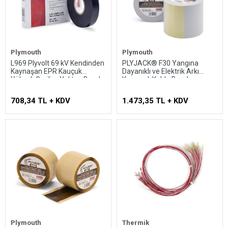
Plymouth
Plymouth
L969 Plyvolt 69 kV Kendinden
PLYJACK® F30 Yangına
Kaynaşan EPR Kauçuk
Dayanıklı ve Elektrik Arkı
Yüksek Gerilim Yalıtım Bandı
Korumalı Kablo Bandı
708,34 TL + KDV
1.473,35 TL + KDV
Plymouth
Thermik