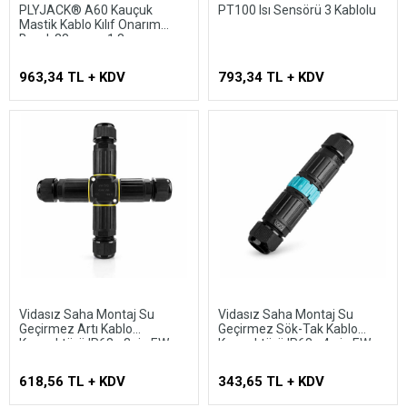
PLYJACK® A60 Kauçuk
PT100 Isı Sensörü 3 Kablolu
Mastik Kablo Kılıf Onarım
Bandı 38 mm x 1,8 m
963,34 TL + KDV
793,34 TL + KDV
Vidasız Saha Montaj Su
Vidasız Saha Montaj Su
Geçirmez Artı Kablo
Geçirmez Sök-Tak Kablo
Konnektörü IP68 - 3pin EW-
Konnektörü IP68 - 4 pin EW-
P25X-3P
P25MF-4P
618,56 TL + KDV
343,65 TL + KDV