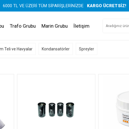
6000 TL VE ÜZERİ TÜM SİPARİŞLERİNİZDE
KARGO ÜCRETSİZ!
bu
Trafo Grubu
Marin Grubu
İletişim
m Teli ve Havyalar
Kondansatörler
Spreyler