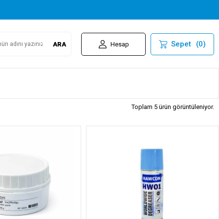
Sepet
(
0
)
ARA
Hesap
Toplam 5 ürün görüntüleniyor.