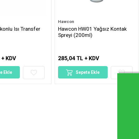
Hawcon
onlu Isı Transfer
Hawcon HW01 Yağsız Kontak
Spreyi (200ml)
 + KDV
285,04 TL + KDV
e Ekle
Sepete Ekle