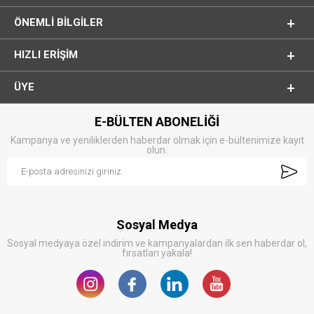
ÖNEMLI BILGILER
HIZLI ERIŞIM
ÜYE
E-BÜLTEN ABONELİĞİ
Kampanya ve yeniliklerden haberdar olmak için e-bültenimize kayıt
olun.
Sosyal Medya
Sosyal medyaya özel indirim ve kampanyalardan ilk sen haberdar ol,
fırsatları yakala!