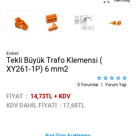
Yakınlaş
Emtel
Tekli Büyük Trafo Klemensi (
XY261-1P) 6 mm2
0 Yorumlar
Yorum Yap
FİYAT :
14,73
TL + KDV
KDV DAHİL FİYATI
:
17,68
TL
Kısa Ürün Açıklaması