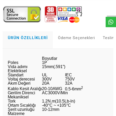
Whatsapp
ÜRÜN ÖZELLIKLERI
Ödeme Seçenekleri
Teslim
Boyutlar
Poles
1P
Vida adımı
15mm(.591”)
Elektriksel
Standart
UL
IEC
Voltaj derecesi
300V
750V
Akım Değeri
20A
32A
2
Kablo Kesit Aralığı
20-10AWG
0.5-6mm
Gerilim Direnci
AC3000V/Min
Mekaniksel
Tork
1.2N.m(10.5Lb-ln)
Ortam Sıcaklığı
-40°C ~ +105°C
Şerit uzunluğu
10-12mm
Malzeme