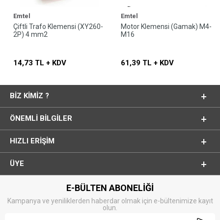
Emtel
Emtel
Çiftli Trafo Klemensi (XY260-
Motor Klemensi (Gamak) M4-
2P) 4 mm2
M16
14,73 TL + KDV
61,39 TL + KDV
BIZ KIMIZ ?
ÖNEMLI BILGILER
HIZLI ERIŞIM
ÜYE
E-BÜLTEN ABONELİĞİ
Kampanya ve yeniliklerden haberdar olmak için e-bültenimize kayıt
olun.