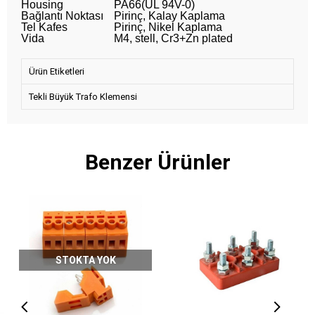
Housing
PA66(UL 94V-0)
Bağlantı Noktası
Pirinç, Kalay Kaplama
Tel Kafes
Pirinç, Nikel Kaplama
Vida
M4, stell, Cr3+Zn plated
Ürün Etiketleri
Tekli Büyük Trafo Klemensi
Benzer Ürünler
STOKTA YOK