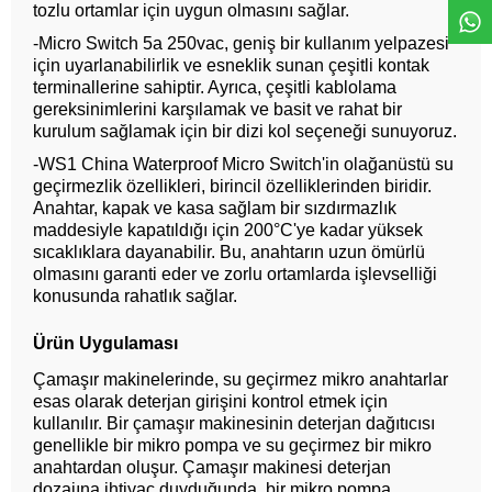
tozlu ortamlar için uygun olmasını sağlar.
-Micro Switch 5a 250vac, geniş bir kullanım yelpazesi
için uyarlanabilirlik ve esneklik sunan çeşitli kontak
terminallerine sahiptir. Ayrıca, çeşitli kablolama
gereksinimlerini karşılamak ve basit ve rahat bir
kurulum sağlamak için bir dizi kol seçeneği sunuyoruz.
-WS1 China Waterproof Micro Switch'in olağanüstü su
geçirmezlik özellikleri, birincil özelliklerinden biridir.
Anahtar, kapak ve kasa sağlam bir sızdırmazlık
maddesiyle kapatıldığı için 200°C'ye kadar yüksek
sıcaklıklara dayanabilir. Bu, anahtarın uzun ömürlü
olmasını garanti eder ve zorlu ortamlarda işlevselliği
konusunda rahatlık sağlar.
Ürün Uygulaması
Çamaşır makinelerinde, su geçirmez mikro anahtarlar
esas olarak deterjan girişini kontrol etmek için
kullanılır. Bir çamaşır makinesinin deterjan dağıtıcısı
genellikle bir mikro pompa ve su geçirmez bir mikro
anahtardan oluşur. Çamaşır makinesi deterjan
dozajına ihtiyaç duyduğunda, bir mikro pompa