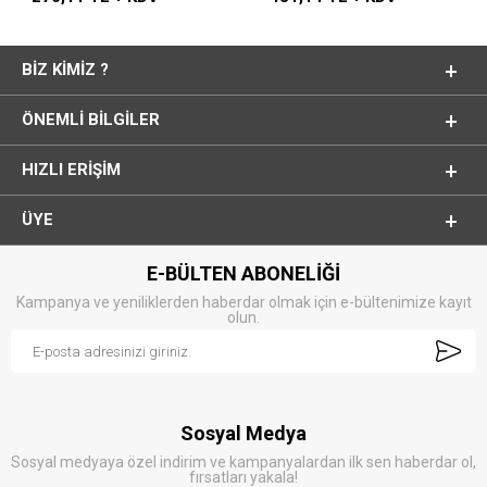
BIZ KIMIZ ?
ÖNEMLI BILGILER
HIZLI ERIŞIM
ÜYE
E-BÜLTEN ABONELİĞİ
Kampanya ve yeniliklerden haberdar olmak için e-bültenimize kayıt
olun.
Sosyal Medya
Sosyal medyaya özel indirim ve kampanyalardan ilk sen haberdar ol,
fırsatları yakala!