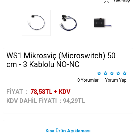
Yakınlaş
WS1 Mikrosviç (Microswitch) 50
cm - 3 Kablolu NO-NC
0 Yorumlar
Yorum Yap
FİYAT :
78,58
TL + KDV
KDV DAHİL FİYATI
:
94,29
TL
Kısa Ürün Açıklaması