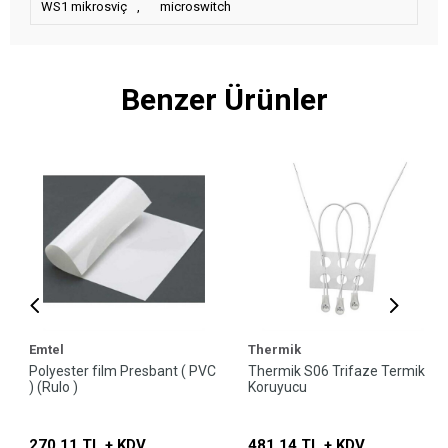
WS1 mikrosviç
,
microswitch
Benzer Ürünler
Emtel
Thermik
Polyester film Presbant ( PVC
Thermik S06 Trifaze Termik
) (Rulo )
Koruyucu
270,11 TL + KDV
481,14 TL + KDV