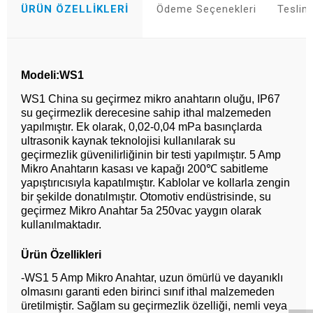
ÜRÜN ÖZELLIKLERI
Ödeme Seçenekleri
Teslim
Modeli:WS1
WS1 China su geçirmez mikro anahtarın oluğu, IP67
su geçirmezlik derecesine sahip ithal malzemeden
yapılmıştır. Ek olarak, 0,02-0,04 mPa basınçlarda
ultrasonik kaynak teknolojisi kullanılarak su
geçirmezlik güvenilirliğinin bir testi yapılmıştır. 5 Amp
Mikro Anahtarın kasası ve kapağı 200℃ sabitleme
yapıştırıcısıyla kapatılmıştır. Kablolar ve kollarla zengin
bir şekilde donatılmıştır. Otomotiv endüstrisinde, su
geçirmez Mikro Anahtar 5a 250vac yaygın olarak
kullanılmaktadır.
Ürün Özellikleri
Whatsapp
-WS1 5 Amp Mikro Anahtar, uzun ömürlü ve dayanıklı
olmasını garanti eden birinci sınıf ithal malzemeden
üretilmiştir. Sağlam su geçirmezlik özelliği, nemli veya