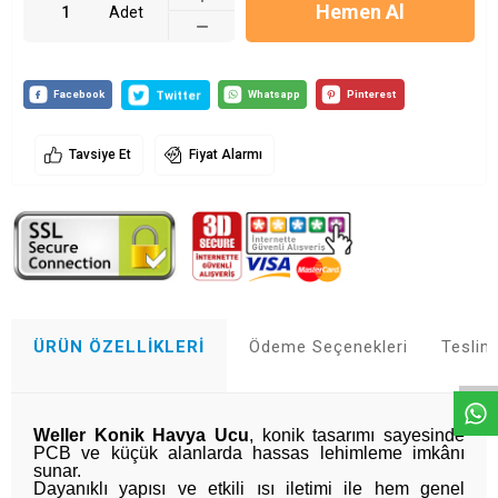
Hemen Al
Adet
Tavsiye Et
Fiyat Alarmı
Whatsapp
ÜRÜN ÖZELLIKLERI
Ödeme Seçenekleri
Teslim
Weller Konik Havya Ucu
, konik tasarımı sayesinde
PCB ve küçük alanlarda hassas lehimleme imkânı
sunar.
Dayanıklı yapısı ve etkili ısı iletimi ile hem genel