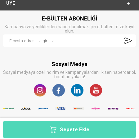
ÜYE
E-BÜLTEN ABONELİĞİ
Kampanya ve yeniliklerden haberdar olmak için e-bültenimize kayıt
olun.
Sosyal Medya
Sosyal medyaya özel indirim ve kampanyalardan ilk sen haberdar ol,
fırsatları yakala!
Sepete Ekle
T
-Soft
E-Ticaret
Sistemleriyle Hazırlanmıştır.