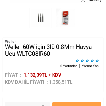
Yakınlaş
Weller
Weller 60W için 3lü 0.8Mm Havya
Ucu WLTC08IR60
0 Yorumlar
Yorum Yap
FİYAT :
1.132,09
TL + KDV
KDV DAHİL FİYATI
:
1.358,51
TL