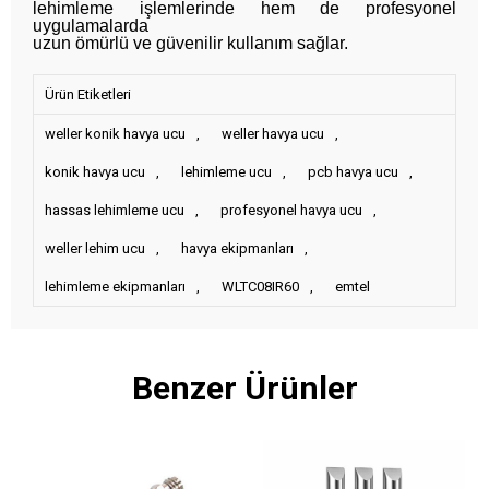
lehimleme işlemlerinde hem de profesyonel
uygulamalarda
uzun ömürlü ve güvenilir kullanım sağlar.
Ürün Etiketleri
weller konik havya ucu
,
weller havya ucu
,
konik havya ucu
,
lehimleme ucu
,
pcb havya ucu
,
hassas lehimleme ucu
,
profesyonel havya ucu
,
weller lehim ucu
,
havya ekipmanları
,
lehimleme ekipmanları
,
WLTC08IR60
,
emtel
Benzer Ürünler