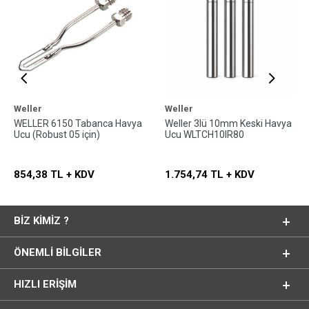
Weller
Weller
WELLER 6150 Tabanca Havya
Weller 3lü 10mm Keski Havya
Ucu (Robust 05 için)
Ucu WLTCH10IR80
854,38 TL + KDV
1.754,74 TL + KDV
BIZ KIMIZ ?
ÖNEMLI BILGILER
HIZLI ERIŞIM