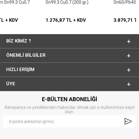
Sn99.3 Cu0.7 (200 gr.)
Sn60/Pb40
1.276,87 TL + KDV
3.879,71 TL + KDV
BIZ KIMIZ ?
ÖNEMLI BILGILER
HIZLI ERIŞIM
ÜYE
E-BÜLTEN ABONELİĞİ
Kampanya ve yeniliklerden haberdar olmak için e-bültenimize kayıt
olun.