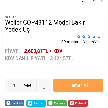
Yakınlaş
Weller
Weller COP43112 Model Bakır
Yedek Uç
0 Yorumlar
Yorum Yap
FİYAT :
2.603,81
TL + KDV
KDV DAHİL FİYATI
:
3.124,57
TL
Hemen Al
Adet