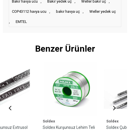
Bakır havya ucu
,
Bakır yedek uç
,
Weller bakır uç
,
COP43112 havya ucu
,
bakır havya uç
,
Weller yedek uç
,
EMTEL
Benzer Ürünler
Soldex
Soldex
Soldex Kurşunsuz Lehim Teli
Soldex Çubuk Lehim