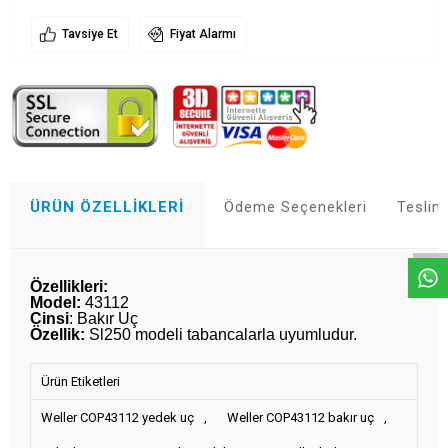
Tavsiye Et
Fiyat Alarmı
Whatsapp
ÜRÜN ÖZELLIKLERI
Ödeme Seçenekleri
Teslim
Özellikleri:
Model:
43112
Cinsi
: Bakır Uç
Özellik:
Sl250 modeli tabancalarla uyumludur.
Ürün Etiketleri
Weller COP43112 yedek uç
,
Weller COP43112 bakır uç
,