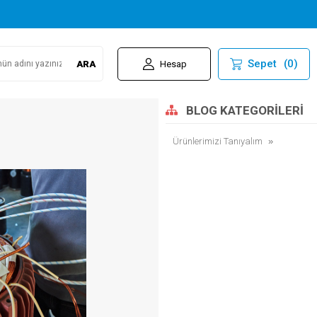
Sepet
(
0
)
ARA
Hesap
BLOG KATEGORILERI
Ürünlerimizi Tanıyalım