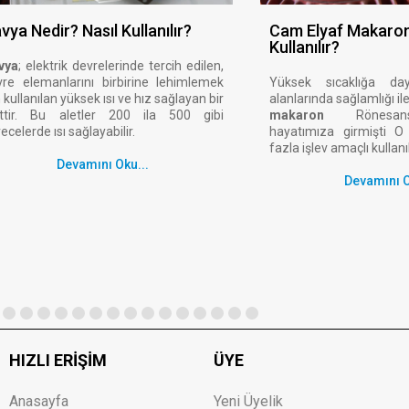
vya Nedir? Nasıl Kullanılır?
Cam Elyaf Makaron
Kullanılır?
vya
; elektrik devrelerinde tercih edilen,
vre elemanlarını birbirine lehimlemek
Yüksek sıcaklığa dayan
n kullanılan yüksek ısı ve hız sağlayan bir
alanlarında sağlamlığı il
ettir. Bu aletler 200 ila 500 gibi
makaron
Rönesans
ecelerde ısı sağlayabilir.
hayatımıza girmişti 
fazla işlev amaçlı kulla
Devamını Oku...
Devamını O
HIZLI ERIŞIM
ÜYE
Anasayfa
Yeni Üyelik