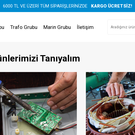
6000 TL VE ÜZERİ TÜM SİPARİŞLERİNİZDE
KARGO ÜCRETSİZ!
bu
Trafo Grubu
Marin Grubu
İletişim
nlerimizi Tanıyalım