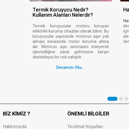
Termik Koruyucu Nedir?
Ha
Kullanım Alanları Nelerdir?
Ha
Termik koruyucular motoru koruyan
de
elektrikli koruma cihazları olarak bilinir. Bu
içi
koruyucular sayesinde motorun aşırı yük
al
alması esnasında motor koruma altına
der
alır. Motorun aşırı ısınmasını önleyerek
işlevselliğine zarar gelmesine karşın
destekleyici bir role sahiptir.
Devamını Oku...
BIZ KIMIZ ?
ÖNEMLI BILGILER
Hakkımızda
Teslimat Koşulları