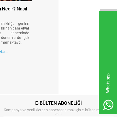
 Nedir? Nasıl
Lehim Teli ve Kullanımı
Lehim, kalay ve kurşun maddelerinin
ıklılığı, gerilim
karışımından oluşan iletken bir alaşımdır.
e bilinen
cam elyaf
Lehimleme, iki veya daha fazla metalin
 döneminde
birleştirilmesi işlemidir. Bu işlemde iki veya
O dönemlerde çok
daha fazla metal parçanın uçları, çok
nılmamaktaydı.
yüksek sıcaklıkta eritilmiş lehim ile
birbirlerine tutturulur.
ku...
Devamını Oku...
Whatsapp
E-BÜLTEN ABONELİĞİ
Kampanya ve yeniliklerden haberdar olmak için e-bültenimize kayıt
olun.