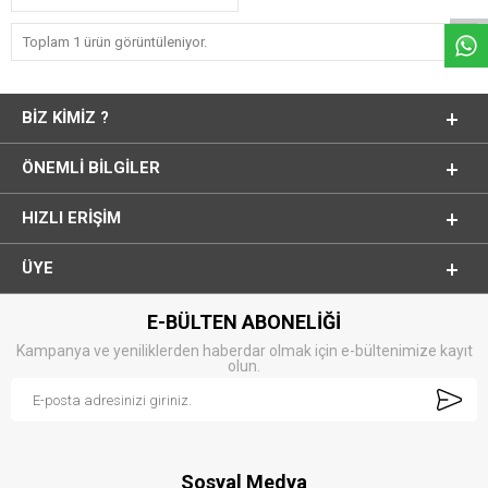
Toplam 1 ürün görüntüleniyor.
BIZ KIMIZ ?
ÖNEMLI BILGILER
HIZLI ERIŞIM
ÜYE
E-BÜLTEN ABONELİĞİ
Kampanya ve yeniliklerden haberdar olmak için e-bültenimize kayıt
olun.
Sosyal Medya