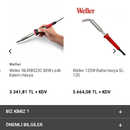
Weller
Weller WLIR8023C 80W Ledli
Weller 120W Balta Havya SL-
Kalem Havya
120
3.341,81 TL + KDV
5.664,08 TL + KDV
BIZ KIMIZ ?
ÖNEMLI BILGILER