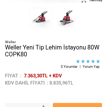
Yakınlaş
Weller
Weller Yeni Tip Lehim İstayonu 80W
COPK80
0 Yorumlar
Yorum Yap
FİYAT :
7.363,30
TL + KDV
KDV DAHİL FİYATI
:
8.835,96
TL