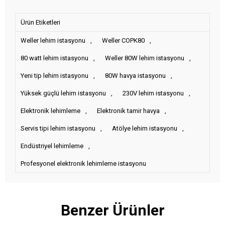
Ürün Etiketleri
Weller lehim istasyonu
,
Weller COPK80
,
80 watt lehim istasyonu
,
Weller 80W lehim istasyonu
,
Yeni tip lehim istasyonu
,
80W havya istasyonu
,
Yüksek güçlü lehim istasyonu
,
230V lehim istasyonu
,
Elektronik lehimleme
,
Elektronik tamir havya
,
Servis tipi lehim istasyonu
,
Atölye lehim istasyonu
,
Endüstriyel lehimleme
,
Profesyonel elektronik lehimleme istasyonu
Benzer Ürünler