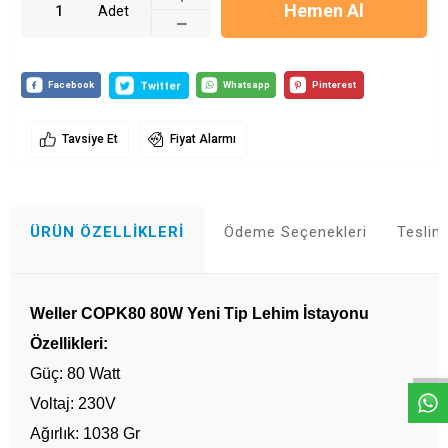
Hemen Al
Adet
Tavsiye Et
Fiyat Alarmı
ÜRÜN ÖZELLIKLERI
Ödeme Seçenekleri
Teslim
Weller COPK80 80W Yeni Tip Lehim İstayonu
Whatsapp
Özellikleri:
Güç: 80 Watt
Voltaj: 230V
Ağırlık: 1038 Gr