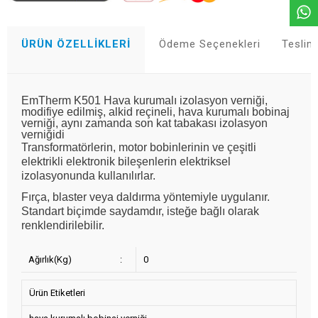
ÜRÜN ÖZELLIKLERI
Ödeme Seçenekleri
Teslim
EmTherm K501 Hava kurumalı izolasyon verniği,
modifiye edilmiş, alkid reçineli, hava kurumalı bobinaj
verniği, aynı zamanda son kat tabakası izolasyon
verniğidi
Transformatörlerin, motor bobinlerinin ve çeşitli
elektrikli elektronik bileşenlerin elektriksel
izolasyonunda kullanılırlar.
Fırça, blaster veya daldırma yöntemiyle uygulanır.
Standart biçimde saydamdır, isteğe bağlı olarak
renklendirilebilir.
Ağırlık(Kg)
:
0
Ürün Etiketleri