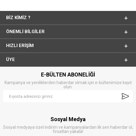
BIZ KIMIZ ?
ÖNEMLI BILGILER
HIZLI ERIŞIM
ÜYE
E-BÜLTEN ABONELİĞİ
Kampanya ve yeniliklerden haberdar olmak için e-bültenimize kayıt
olun.
Sosyal Medya
Sosyal medyaya özel indirim ve kampanyalardan ilk sen haberdar ol,
fırsatları yakala!