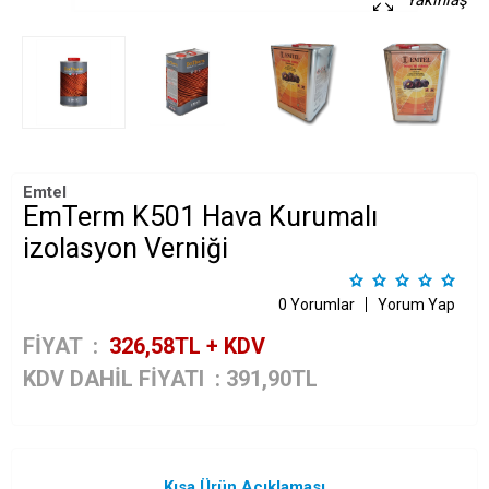
Yakınlaş
Emtel
EmTerm K501 Hava Kurumalı
izolasyon Verniği
0 Yorumlar
Yorum Yap
FİYAT :
326,58
TL + KDV
KDV DAHİL FİYATI
:
391,90
TL
Kısa Ürün Açıklaması