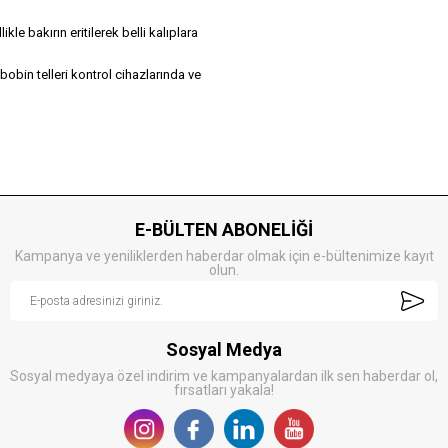
le bakırın eritilerek belli kalıplara
bobin telleri kontrol cihazlarında ve
E-BÜLTEN ABONELİĞİ
Kampanya ve yeniliklerden haberdar olmak için e-bültenimize kayıt
olun.
Sosyal Medya
Sosyal medyaya özel indirim ve kampanyalardan ilk sen haberdar ol,
fırsatları yakala!