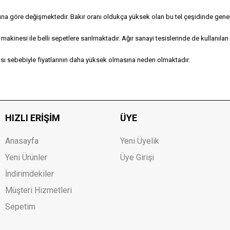
ığına göre değişmektedir. Bakır oranı oldukça yüksek olan bu tel çeşidinde genellik
akinesi ile belli sepetlere sarılmaktadır. Ağır sanayi tesislerinde de kullanılan 
sı sebebiyle fiyatlarının daha yüksek olmasına neden olmaktadır.
HIZLI ERIŞIM
ÜYE
Anasayfa
Yeni Üyelik
Yeni Ürünler
Üye Girişi
İndirimdekiler
Müşteri Hizmetleri
Sepetim