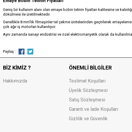
Emaye Bobin Telinin Fiyatları
Geniş bir kullanım alanı olan emaye bobin telinin fiyatları kalitesine ve kalınl
dökülmesi ile üretilmektedir.
Genellikle 8 mm'lik filmaşinler tel çekme ünitelerinden geçirilerek emayeleme m
çok ağır iş motorları kullanılıyor.
Aynı zamanda sanayi endüstrisi ve özel elektromanyetik olarak da kullanılma
Paylaş :
BIZ KIMIZ ?
ÖNEMLI BILGILER
Hakkımızda
Teslimat Koşulları
Üyelik Sözleşmesi
Satış Sözleşmesi
Garanti ve İade Koşulları
Gizlilik ve Güvenlik