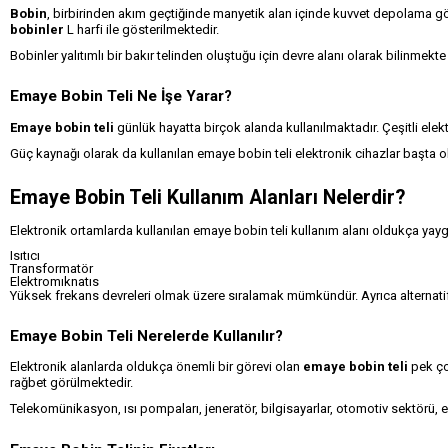
Bobin
, birbirinden akım geçtiğinde manyetik alan içinde kuvvet depolama görev
bobinler
L harfi ile gösterilmektedir.
Bobinler yalıtımlı bir bakır telinden oluştuğu için devre alanı olarak bilinmekte
Emaye Bobin Teli
Ne İşe Yarar?
Emaye bobin teli
günlük hayatta birçok alanda kullanılmaktadır. Çeşitli elekt
Güç kaynağı olarak da kullanılan emaye bobin teli elektronik cihazlar başta 
Emaye Bobin Teli
Kullanım Alanları Nelerdir?
Elektronik ortamlarda kullanılan emaye bobin teli kullanım alanı oldukça yaygınd
Isıtıcı
Transformatör
Elektromıknatıs
Yüksek frekans devreleri olmak üzere sıralamak mümkündür. Ayrıca alternatif 
Emaye Bobin Teli
Nerelerde Kullanılır?
Elektronik alanlarda oldukça önemli bir görevi olan
emaye bobin teli
pek ço
rağbet görülmektedir.
Telekomünikasyon, ısı pompaları, jeneratör, bilgisayarlar, otomotiv sektörü, e