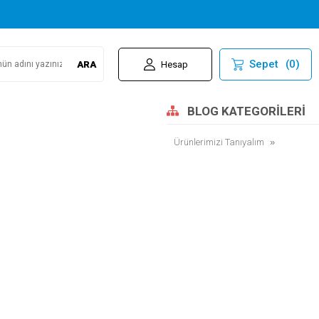
Sepet
(
0
)
ARA
Hesap
BLOG KATEGORILERI
Ürünlerimizi Tanıyalım