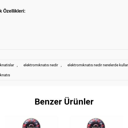
Özellikleri:
knatislar
,
elektromıknatıs nedir
,
elektromıknatıs nedir nerelerde kullanı
ıknatıs
Benzer Ürünler