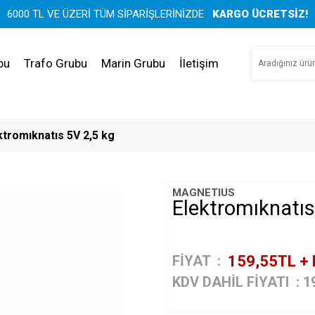
6000 TL VE ÜZERİ TÜM SİPARİŞLERİNİZDE
KARGO ÜCRETSİZ!
bu
Trafo Grubu
Marin Grubu
İletişim
tromıknatıs 5V 2,5 kg
MAGNETIUS
Elektromıknatıs
FİYAT :
159,55
TL +
KDV DAHİL FİYATI
:
1