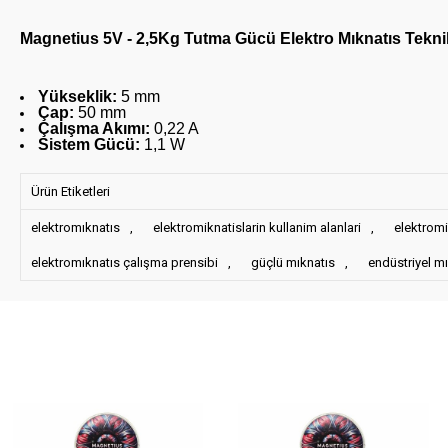
Magnetius 5V - 2,5Kg Tutma Gücü Elektro Mıknatıs Teknik 
Yükseklik:
5 mm
Çap:
50 mm
Çalışma Akımı:
0,22 A
Sistem Gücü:
1,1 W
Ürün Etiketleri
elektromıknatıs
,
elektromiknatislarin kullanim alanlari
,
elektromi
elektromıknatıs çalışma prensibi
,
güçlü mıknatıs
,
endüstriyel m