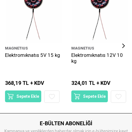
MAGNETIUS
MAGNETIUS
Elektromıknatıs 5V 15 kg
Elektromıknatıs 12V 10
kg
368,19 TL + KDV
324,01 TL + KDV
Sepete Ekle
Sepete Ekle
E-BÜLTEN ABONELİĞİ
Kampanya ve yeniliklerden haberdar olmak için e-bültenimize kayıt