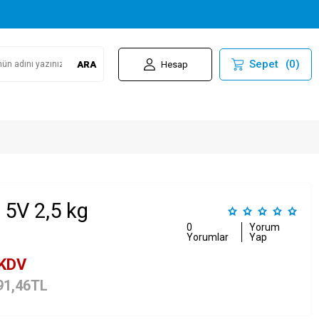
Sepet
(
0
)
ARA
Hesap
 5V 2,5 kg
0
Yorum
Yorumlar
Yap
 KDV
91,46
TL