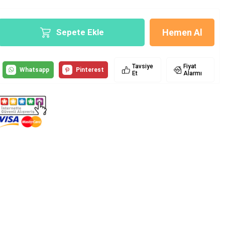
Hemen Al
Sepete Ekle
Tavsiye
Fiyat
Et
Alarmı