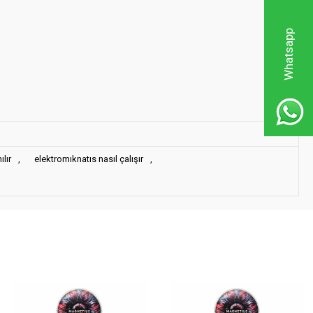
Whatsapp
lır
,
elektromıknatıs nasıl çalışır
,