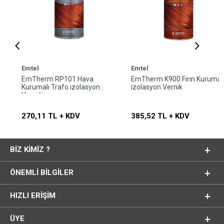
Emtel
Emtel
EmTherm RP101 Hava
EmTherm K900 Fırın Kurumalı
Kurumalı Trafo izolasyon
izolasyon Vernik
Verniği
270,11 TL + KDV
385,52 TL + KDV
BIZ KIMIZ ?
ÖNEMLI BILGILER
HIZLI ERIŞIM
ÜYE