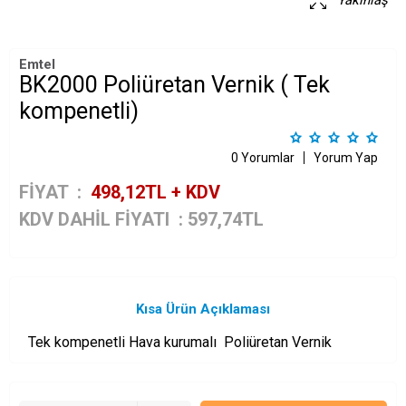
Yakınlaş
Emtel
BK2000 Poliüretan Vernik ( Tek
kompenetli)
0 Yorumlar
Yorum Yap
FİYAT :
498,12
TL + KDV
KDV DAHİL FİYATI
:
597,74
TL
Kısa Ürün Açıklaması
Tek kompenetli Hava kurumalı Poliüretan Vernik