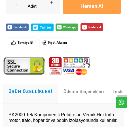
Hemen Al
Adet
Tavsiye Et
Fiyat Alarmı
Whatsapp
ÜRÜN ÖZELLIKLERI
Ödeme Seçenekleri
Teslim
BK2000 Tek Komponentli Poliüretan Vernik Her türlü
motor, trafo, hoparlör vs bobin izolasyonunda kullanılır.