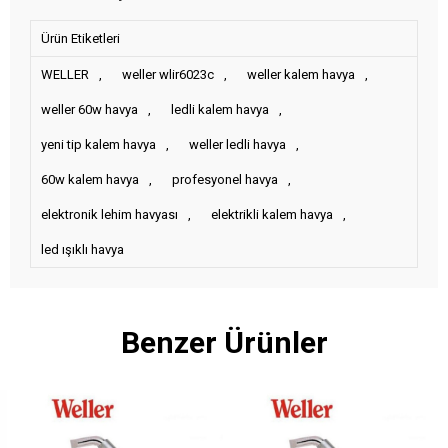
Ürün Etiketleri
WELLER
,
weller wlir6023c
,
weller kalem havya
,
weller 60w havya
,
ledli kalem havya
,
yeni tip kalem havya
,
weller ledli havya
,
60w kalem havya
,
profesyonel havya
,
elektronik lehim havyası
,
elektrikli kalem havya
,
led ışıklı havya
Benzer Ürünler