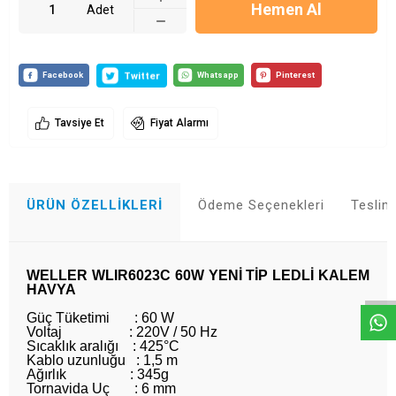
Hemen Al
Adet
Tavsiye Et
Fiyat Alarmı
ÜRÜN ÖZELLIKLERI
Ödeme Seçenekleri
Teslim
Whatsapp
WELLER WLIR6023C 60W YENİ TİP LEDLİ KALEM
HAVYA
Güç Tüketimi : 60 W
Voltaj : 220V / 50 Hz
Sıcaklık aralığı : 425°C
Kablo uzunluğu : 1,5 m
Ağırlık : 345g
Tornavida Uç : 6 mm