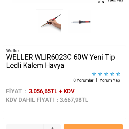
Yakınlaş
Weller
WELLER WLIR6023C 60W Yeni Tip
Ledli Kalem Havya
0 Yorumlar
Yorum Yap
FİYAT :
3.056,65
TL + KDV
KDV DAHİL FİYATI
:
3.667,98
TL