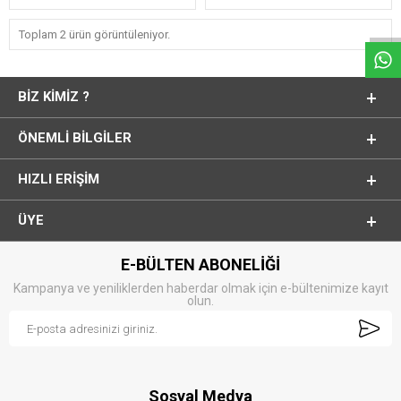
Whatsapp
Toplam 2 ürün görüntüleniyor.
BIZ KIMIZ ?
ÖNEMLI BILGILER
HIZLI ERIŞIM
ÜYE
E-BÜLTEN ABONELİĞİ
Kampanya ve yeniliklerden haberdar olmak için e-bültenimize kayıt
olun.
Sosyal Medya