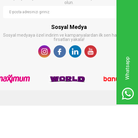
olun.
Sosyal Medya
Sosyal medyaya özel indirim ve kampanyalardan ilk sen haberdar ol,
fırsatları yakala!
Whatsapp