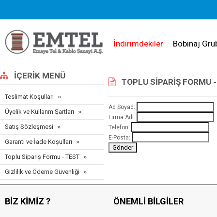
İndirimdekiler
Bobinaj Gru
İÇERIK MENÜ
TOPLU SIPARIŞ FORMU -
Teslimat Koşulları
Ad Soyad:
Üyelik ve Kullanm Şartları
Firma Adı:
Satış Sözleşmesi
Telefon:
E-Posta:
Garanti ve İade Koşulları
Toplu Sipariş Formu - TEST
Gizlilik ve Ödeme Güvenliği
BIZ KIMIZ ?
ÖNEMLI BILGILER