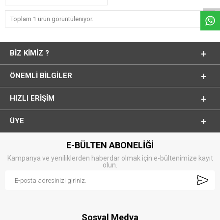
Toplam 1 ürün görüntüleniyor.
BIZ KIMIZ ?
ÖNEMLI BILGILER
HIZLI ERIŞIM
ÜYE
E-BÜLTEN ABONELİĞİ
Kampanya ve yeniliklerden haberdar olmak için e-bültenimize kayıt
olun.
Sosyal Medya