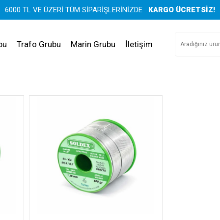
6000 TL VE ÜZERİ TÜM SİPARİŞLERİNİZDE
KARGO ÜCRETSİZ!
bu
Trafo Grubu
Marin Grubu
İletişim