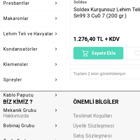
Soldex
Presbantlar
Soldex Kurşunsuz Lehim Tel
Sn99.3 Cu0.7 (200 gr.)
Makaronlar
Lehim Teli ve Havyalar
1.276,40 TL + KDV
Kondansatörler
Sepete Ekle
Klemensler
Toplam 2 ürün görüntüleniyor.
Spreyler
Kablo Papucu
BIZ KIMIZ ?
ÖNEMLI BILGILER
Mekanik Grubu
Hakkımızda
Teslimat Koşulları
Üyelik Sözleşmesi
Bobinaj Grubu
Satış Sözleşmesi