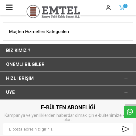
0
Müşteri Hizmetleri Kategorileri
BIZ KIMIZ ?
ÖNEMLI BILGILER
HIZLI ERIŞIM
Whatsapp
ÜYE
E-BÜLTEN ABONELİĞİ
Kampanya ve yeniliklerden haberdar olmak için e-bültenimize kayıt
olun.