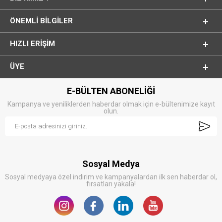
ÖNEMLI BILGILER
HIZLI ERIŞIM
ÜYE
E-BÜLTEN ABONELİĞİ
Kampanya ve yeniliklerden haberdar olmak için e-bültenimize kayıt
olun.
Sosyal Medya
Sosyal medyaya özel indirim ve kampanyalardan ilk sen haberdar ol,
fırsatları yakala!