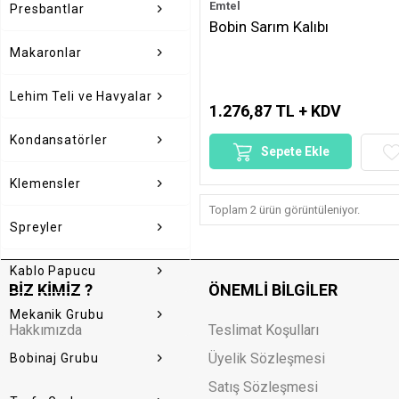
Emtel
Presbantlar
Bobin Sarım Kalıbı
Makaronlar
Lehim Teli ve Havyalar
1.276,87 TL + KDV
Kondansatörler
Sepete Ekle
Klemensler
Toplam 2 ürün görüntüleniyor.
Spreyler
Kablo Papucu
BIZ KIMIZ ?
ÖNEMLI BILGILER
Mekanik Grubu
Hakkımızda
Teslimat Koşulları
Üyelik Sözleşmesi
Bobinaj Grubu
Satış Sözleşmesi