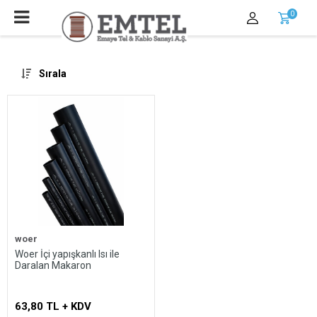
0
Sırala
woer
Woer İçi yapışkanlı Isı ile
Daralan Makaron
Whatsapp
63,80 TL + KDV