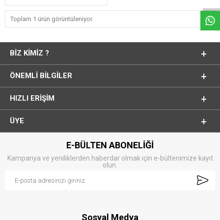
Toplam 1 ürün görüntüleniyor.
BIZ KIMIZ ?
ÖNEMLI BILGILER
HIZLI ERIŞIM
ÜYE
E-BÜLTEN ABONELİĞİ
Kampanya ve yeniliklerden haberdar olmak için e-bültenimize kayıt
olun.
Sosyal Medya