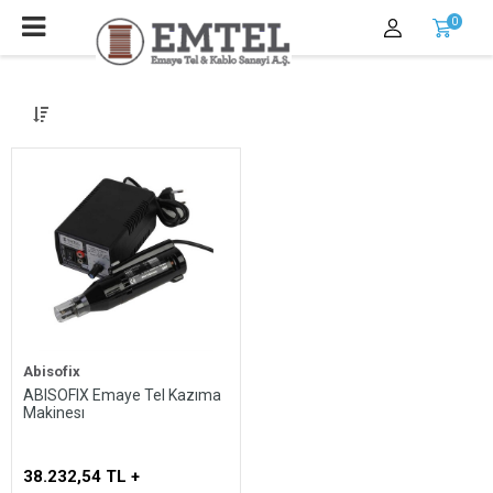
0
Abisofix
ABISOFIX Emaye Tel Kazıma
Makinesı
Whatsapp
38.232,54 TL +